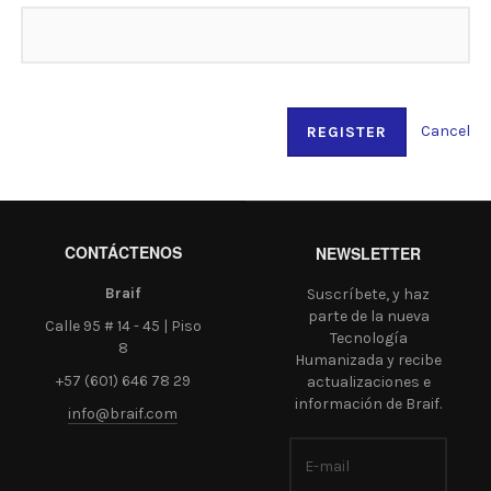
Cancel
REGISTER
CONTÁCTENOS
NEWSLETTER
Braif
Suscríbete, y haz
parte de la nueva
Calle 95 # 14 - 45 | Piso
Tecnología
8
Humanizada y recibe
+57 (601) 646 78 29
actualizaciones e
información de Braif.
info@braif.com