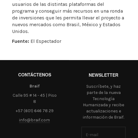
usuarios de las distintas plataformas del
programa y conseguir más recursos en una ronda
de inversiones que les permita llevar el proyecto a
nuevos mercados como Brasil, México y Estados
Unidos.
Fuente:
El Espectador
CONTÁCTENOS
NEWSLETTER
Braif
Suscríbete, y haz
parte de la nueva
Calle 95 # 14 - 45 | Piso
Tecnología
8
Humanizada y recibe
+57 (601) 646 78 29
actualizaciones e
información de Braif.
info@braif.com