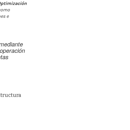
ptimización
 como
nes e
 mediante
 operación
tas
structura