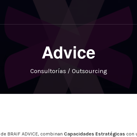
Advice
Consultorías / Outsourcing
s de BRAIF ADVICE, combinan
Capacidades Estratégicas
con 