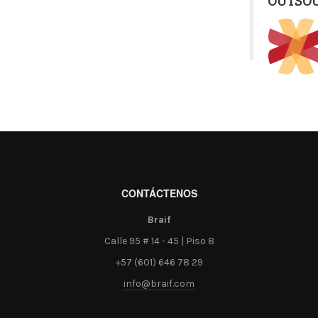
OUTSO
CONTÁCTENOS
Braif
Calle 95 # 14 - 45 | Piso 8
+57 (601) 646 78 29
info@braif.com